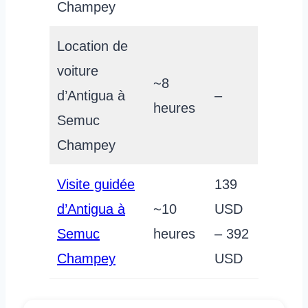
Champey
Location de
voiture
~8
d’Antigua à
–
heures
Semuc
Champey
Visite guidée
139
d’Antigua à
~10
USD
Semuc
heures
– 392
Champey
USD