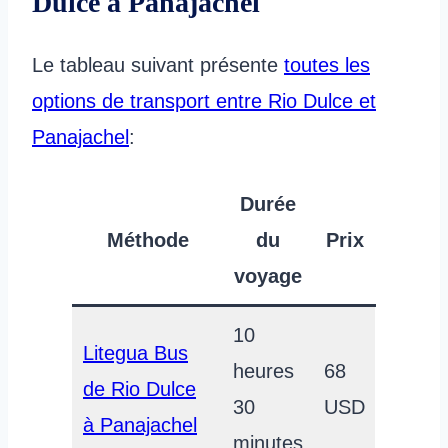
Dulce à Panajachel
Le tableau suivant présente
toutes les
options de transport entre Rio Dulce et
Panajachel
:
Durée
Méthode
du
Prix
voyage
10
Litegua Bus
heures
68
de Rio Dulce
30
USD
à Panajachel
minutes