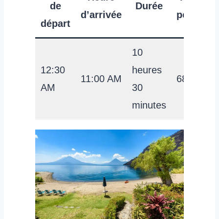
de
Durée
d’arrivée
personn
départ
10
12:30
heures
11:00 AM
68 USD
AM
30
minutes