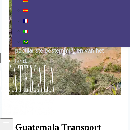
Je vertrouwde gids voor het navigeren
door Guatemala’s transportnetwerk –
met meer dan 65 routes langs de
populairste bestemmingen van het
land.
Guatemala Transport