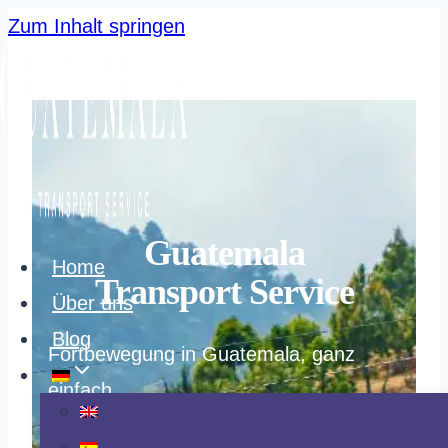
Zum Inhalt springen
Guatemala
Home
Transport Service
Über uns
Blog
Fortbewegung in Guatemala, ganz
einfach.