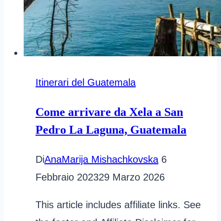
Itinerari del Guatemala
Come arrivare da Xela a San
Pedro La Laguna, Guatemala
Di
AnaMarija Mishachkovska
6
Febbraio 2023
29 Marzo 2026
This article includes affiliate links. See