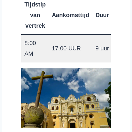
Tijdstip
Prij
van
Aankomsttijd
Duur
per
vertrek
Perso
8:00
17.00 UUR
9 uur
USD 
AM