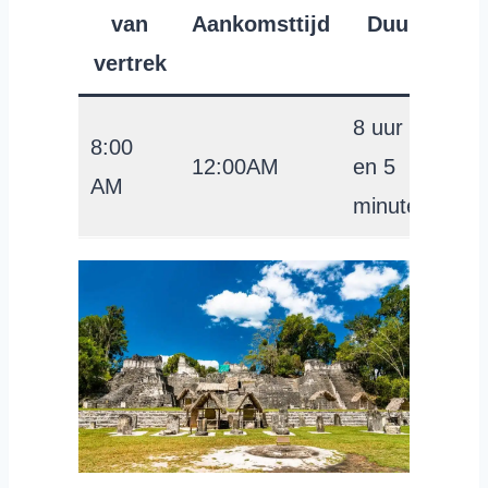
van
Aankomsttijd
Duur
vertrek
Pe
8 uur
8:00
12:00AM
en 5
US
AM
minuten