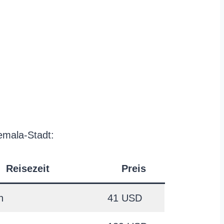
emala-Stadt:
Reisezeit
Preis
n
41 USD