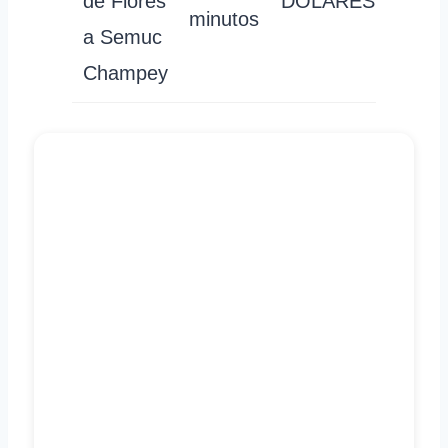
de Flores
DÓLARES
minutos
a Semuc
Champey