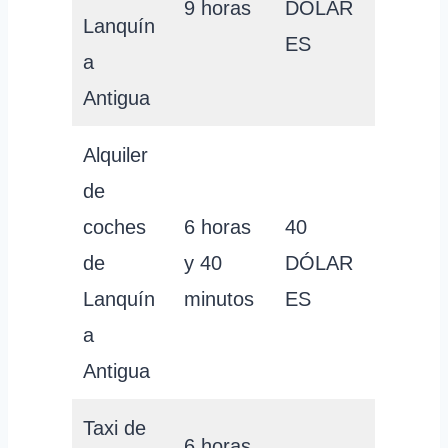
9 horas
DÓLAR
Lanquín
ES
a
Antigua
Alquiler
de
coches
6 horas
40
de
y 40
DÓLAR
Lanquín
minutos
ES
a
Antigua
Taxi de
6 horas