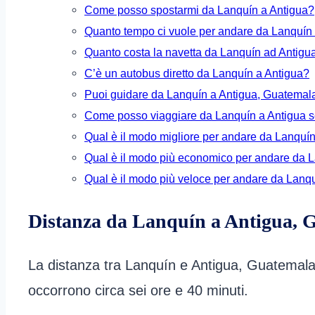
Come posso spostarmi da Lanquín a Antigua?
Quanto tempo ci vuole per andare da Lanquín
Quanto costa la navetta da Lanquín ad Antigu
C’è un autobus diretto da Lanquín a Antigua?
Puoi guidare da Lanquín a Antigua, Guatemal
Come posso viaggiare da Lanquín a Antigua 
Qual è il modo migliore per andare da Lanquí
Qual è il modo più economico per andare da 
Qual è il modo più veloce per andare da Lanq
Distanza da Lanquín a Antigua, 
La distanza tra Lanquín e Antigua, Guatemala, 
occorrono circa sei ore e 40 minuti.