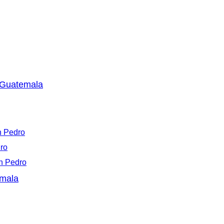
, Guatemala
n Pedro
dro
an Pedro
emala