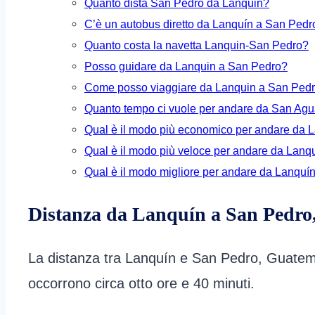
Quanto dista San Pedro da Lanquin?
C’è un autobus diretto da Lanquín a San Pedr
Quanto costa la navetta Lanquin-San Pedro?
Posso guidare da Lanquin a San Pedro?
Come posso viaggiare da Lanquin a San Pedr
Quanto tempo ci vuole per andare da San Agu
Qual è il modo più economico per andare da 
Qual è il modo più veloce per andare da Lanq
Qual è il modo migliore per andare da Lanquí
Distanza da Lanquín a San Pedro
La distanza tra Lanquín e San Pedro, Guatemal
occorrono circa otto ore e 40 minuti.