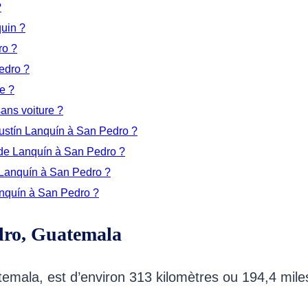
?
quin ?
ro ?
edro ?
e ?
ans voiture ?
gustín Lanquín à San Pedro ?
 de Lanquín à San Pedro ?
e Lanquín à San Pedro ?
anquín à San Pedro ?
dro, Guatemala
mala, est d’environ 313 kilomètres ou 194,4 miles e