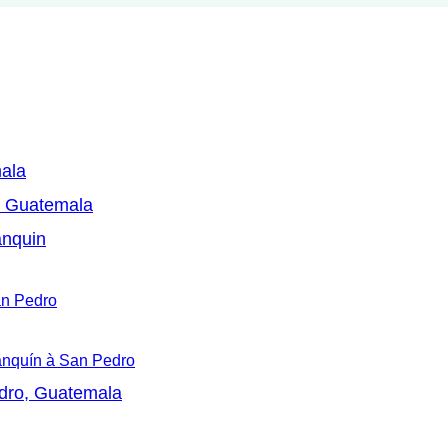
mala
, Guatemala
anquin
an Pedro
Lanquín à San Pedro
edro, Guatemala