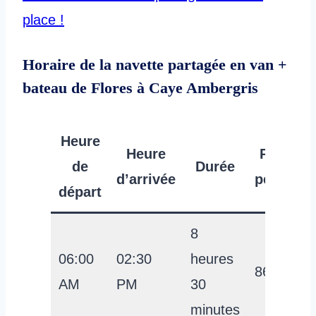
place !
Horaire de la navette partagée en van +
bateau de Flores à Caye Ambergris
Heure
Heure
Prix par
de
Durée
d’arrivée
personn
départ
8
06:00
02:30
heures
86 USD
AM
PM
30
minutes