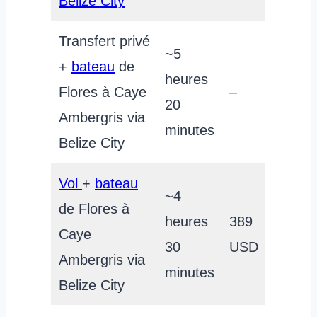
Belize City
Transfert privé
~5
+
bateau
de
heures
Flores à Caye
–
20
Ambergris via
minutes
Belize City
Vol
+
bateau
~4
de Flores à
heures
389
Caye
30
USD
Ambergris via
minutes
Belize City