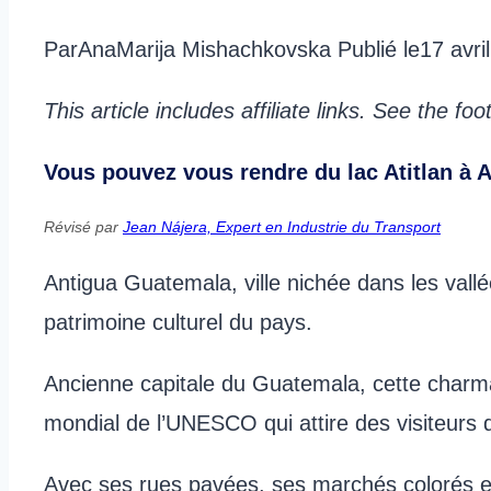
Par
AnaMarija Mishachkovska
Publié le
17 avri
This article includes affiliate links. See the fo
Vous pouvez vous rendre du lac Atitlan à An
Révisé par
Jean Nájera, Expert en Industrie du Transport
Antigua Guatemala, ville nichée dans les val
patrimoine culturel du pays.
Ancienne capitale du Guatemala, cette charmant
mondial de l’UNESCO qui attire des visiteurs 
Avec ses rues pavées, ses marchés colorés e