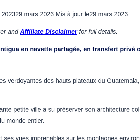
l 2023
29 mars 2026
Mis à jour le
29 mars 2026
oter and
Affiliate Disclaimer
for full details.
tigua en navette partagée, en transfert privé o
lées verdoyantes des hauts plateaux du Guatemala, 
e petite ville a su préserver son architecture colo
du monde entier.
t ses vues imprenables sur les montagnes environ