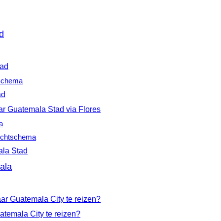
d
tad
 Schema
ad
ar Guatemala Stad via Flores
a
luchtschema
ala Stad
ala
ar Guatemala City te reizen?
atemala City te reizen?