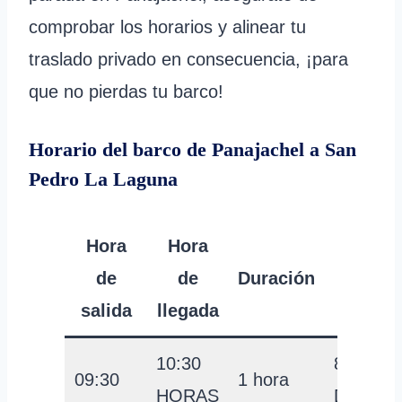
comprobar los horarios y alinear tu
traslado privado en consecuencia, ¡para
que no pierdas tu barco!
Horario del barco de Panajachel a San
Pedro La Laguna
Hora
Hora
Preci
de
de
Duración
por
salida
llegada
person
10:30
8
09:30
1 hora
HORAS
DÓLAR