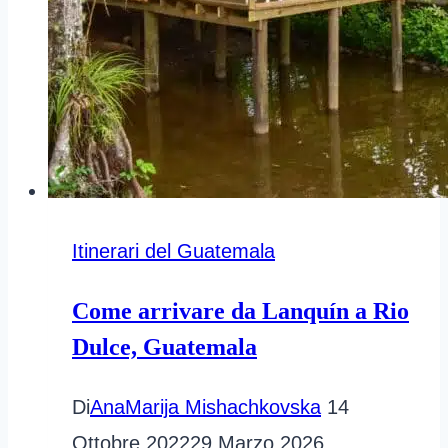
Itinerari del Guatemala
Come arrivare da Lanquín a Rio
Dulce, Guatemala
Di
AnaMarija Mishachkovska
14
Ottobre 2022
29 Marzo 2026